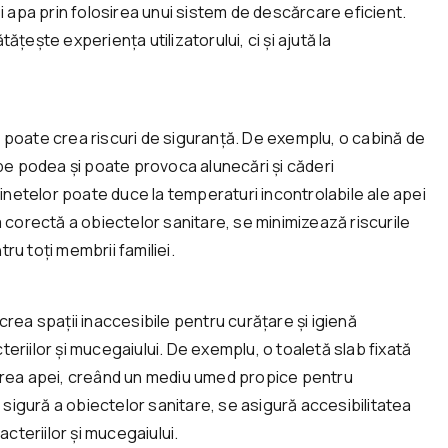
i apa prin folosirea unui sistem de descărcare eficient.
ește experiența utilizatorului, ci și ajută la
poate crea riscuri de siguranță. De exemplu, o cabină de
pe podea și poate provoca alunecări și căderi
inetelor poate duce la temperaturi incontrolabile ale apei
 corectă a obiectelor sanitare, se minimizează riscurile
u toți membrii familiei.
rea spații inaccesibile pentru curățare și igienă
riilor și mucegaiului. De exemplu, o toaletă slab fixată
erea apei, creând un mediu umed propice pentru
 sigură a obiectelor sanitare, se asigură accesibilitatea
cteriilor și mucegaiului.