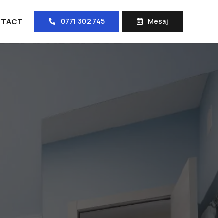
NTACT
0771 302 745
Mesaj