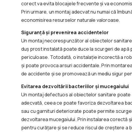
corect va evita blocajele frecvente și va economis
Prin urmare, un montaj adecvat nu numai că îmbunătăț
economisirea resurselor naturale valoroase.
Siguranță și prevenirea accidentelor
Un montaj necorespunzător al obiectelor sanitare 
duș prost instalată poate duce la scurgeri de apă 
periculoase. Totodată, o instalație incorectă a rob
și poate provoca arsuri accidentale. Prin montarea
de accidente și se promovează un mediu sigur pentr
Evitarea dezvoltării bacteriilor și mucegaiului
Un montaj defectuos al obiectelor sanitare poate c
adecvată, ceea ce poate favoriza dezvoltarea bacte
sau cu garnituri deteriorate poate permite scurg
dezvoltarea mucegaiului. Prin instalarea corectă și
pentru curățare și se reduce riscul de creștere a ba