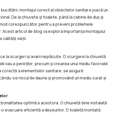
bucătării, montajul corect al obiectelor sanitare joacă un
ional. De la chiuvete și toalete, până la cabine de duș și
n mod corespunzător pentru a preveni problemele
lor. Acest articol de blog va explora importanța montajului
alității vieții.
e la scurgeri și avarii neplăcute. O scurgere la chiuvetă
ii sau a pereților, precum și crearea unui mediu favorabil
rea corectă a elementelor sanitare, se asigură
ucându-se riscul de daune și promovând un mediu curat și
elor
cționalitatea optimă a acestora. O chiuvetă bine instalată
e o evacuare eficientă a deșeurilor. O toaletă montată