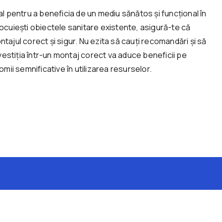
l pentru a beneficia de un mediu sănătos și funcțional în
înlocuiești obiectele sanitare existente, asigură-te că
ontajul corect și sigur. Nu ezita să cauți recomandări și să
 Investiția într-un montaj corect va aduce beneficii pe
mii semnificative în utilizarea resurselor.