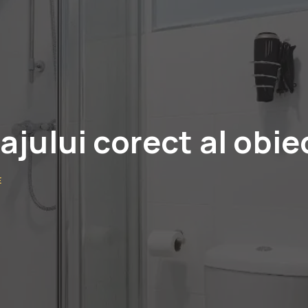
jului corect al obie
E