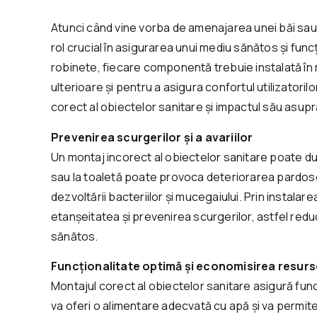
Atunci când vine vorba de amenajarea unei băi sau 
rol crucial în asigurarea unui mediu sănătos și funcț
robinete, fiecare componentă trebuie instalată î
ulterioare și pentru a asigura confortul utilizatori
corect al obiectelor sanitare și impactul său asupra c
Prevenirea scurgerilor și a avariilor
Un montaj incorect al obiectelor sanitare poate duc
sau la toaletă poate provoca deteriorarea pardosel
dezvoltării bacteriilor și mucegaiului. Prin instala
etanșeitatea și prevenirea scurgerilor, astfel red
sănătos.
Funcționalitate optimă și economisirea resurs
Montajul corect al obiectelor sanitare asigură fun
va oferi o alimentare adecvată cu apă și va permit