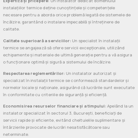
Expertiză și pricepere:
Un instalator dedicat domeniului
instalațiilor termice deține cunoștințele și competențele
necesare pentru a aborda orice problemă legată de sistemele de
încălzire, garantând o instalare impecabilă și întreținere de
calitate.
Calitate superioară a serviciilor:
Un specialist în instalații
termice se angajează să ofere servicii excepționale, utilizând
echipamente și materiale de ultimă generație pentru a vă asigura
o funcționare optimă și sigură a sistemului de încălzire.
Respectarea reglementărilor:
Un instalator autorizat și
specializat în instalații termice se conformează standardelor și
normelor locale și naționale, asigurând că lucrările sunt executate
în conformitate cu criteriile de siguranță și eficiență.
Economisirea resurselor financiare și a timpului:
Apelând la un
instalator specializat în sectorul 3, București, beneficiați de
servicii rapide și eficiente, evitând cheltuielile suplimentare și
întârzierile provocate de lucrări nesatisfăcătoare sau
neterminate.