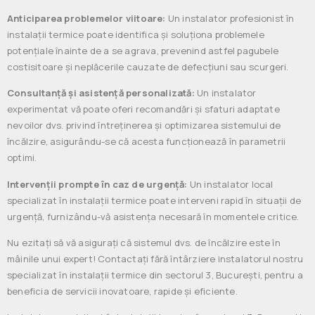
Anticiparea problemelor viitoare:
Un instalator profesionist în
instalații termice poate identifica și soluționa problemele
potențiale înainte de a se agrava, prevenind astfel pagubele
costisitoare și neplăcerile cauzate de defecțiuni sau scurgeri.
Consultanță și asistență personalizată:
Un instalator
experimentat vă poate oferi recomandări și sfaturi adaptate
nevoilor dvs. privind întreținerea și optimizarea sistemului de
încălzire, asigurându-se că acesta funcționează în parametrii
optimi.
Intervenții prompte în caz de urgență:
Un instalator local
specializat în instalații termice poate interveni rapid în situații de
urgență, furnizându-vă asistența necesară în momentele critice.
Nu ezitați să vă asigurați că sistemul dvs. de încălzire este în
mâinile unui expert! Contactați fără întârziere instalatorul nostru
specializat în instalații termice din sectorul 3, București, pentru a
beneficia de servicii inovatoare, rapide și eficiente.