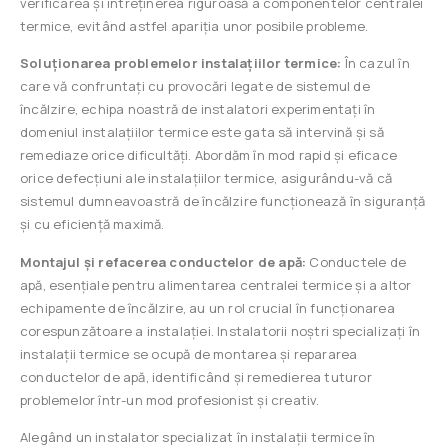
verificarea și întreținerea riguroasă a componentelor centralei
termice, evitând astfel apariția unor posibile probleme.
Soluționarea problemelor instalațiilor termice:
În cazul în
care vă confruntați cu provocări legate de sistemul de
încălzire, echipa noastră de instalatori experimentați în
domeniul instalațiilor termice este gata să intervină și să
remediaze orice dificultăți. Abordăm în mod rapid și eficace
orice defecțiuni ale instalațiilor termice, asigurându-vă că
sistemul dumneavoastră de încălzire funcționează în siguranță
și cu eficiență maximă.
Montajul și refacerea conductelor de apă:
Conductele de
apă, esențiale pentru alimentarea centralei termice și a altor
echipamente de încălzire, au un rol crucial în funcționarea
corespunzătoare a instalației. Instalatorii noștri specializați în
instalații termice se ocupă de montarea și repararea
conductelor de apă, identificând și remedierea tuturor
problemelor într-un mod profesionist și creativ.
Alegând un instalator specializat în instalații termice în