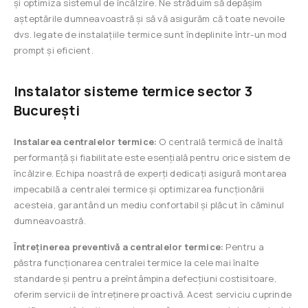
și optimiza sistemul de încălzire. Ne străduim să depășim
așteptările dumneavoastră și să vă asigurăm că toate nevoile
dvs. legate de instalațiile termice sunt îndeplinite într-un mod
prompt și eficient.
Instalator sisteme termice sector 3
București
Instalarea centralelor termice:
O centrală termică de înaltă
performanță și fiabilitate este esențială pentru orice sistem de
încălzire. Echipa noastră de experți dedicați asigură montarea
impecabilă a centralei termice și optimizarea funcționării
acesteia, garantând un mediu confortabil și plăcut în căminul
dumneavoastră.
Întreținerea preventivă a centralelor termice:
Pentru a
păstra funcționarea centralei termice la cele mai înalte
standarde și pentru a preîntâmpina defecțiuni costisitoare,
oferim servicii de întreținere proactivă. Acest serviciu cuprinde