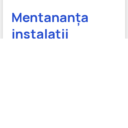
Mentananța
instalații
termice
Mentananța instalații termice. Mentananța instalației
termice reprezintă o lucrare complexă care trebuie
efectuată de personal autorizat și cu experiență.
AFLA MAI MULT »