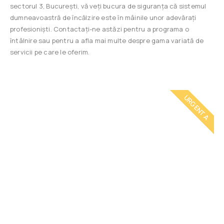
sectorul 3, București, vă veți bucura de siguranța că sistemul
dumneavoastră de încălzire este în mâinile unor adevărați
profesioniști. Contactați-ne astăzi pentru a programa o
întâlnire sau pentru a afla mai multe despre gama variată de
servicii pe care le oferim.
URGENTA
Cheamă un
instalator
Intervenim rapid! Instalator autorizat ANRE.
Garanție și factură pentru toate lucrarile efectuate.
Apel la 0771 302 745