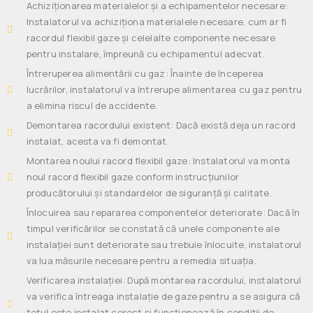
Achiziționarea materialelor și a echipamentelor necesare:
Instalatorul va achiziționa materialele necesare, cum ar fi
racordul flexibil gaze și celelalte componente necesare
pentru instalare, împreună cu echipamentul adecvat.
Întreruperea alimentării cu gaz: Înainte de începerea
lucrărilor, instalatorul va întrerupe alimentarea cu gaz pentru
a elimina riscul de accidente.
Demontarea racordului existent: Dacă există deja un racord
instalat, acesta va fi demontat.
Montarea noului racord flexibil gaze: Instalatorul va monta
noul racord flexibil gaze conform instrucțiunilor
producătorului și standardelor de siguranță și calitate.
Înlocuirea sau repararea componentelor deteriorate: Dacă în
timpul verificărilor se constată că unele componente ale
instalației sunt deteriorate sau trebuie înlocuite, instalatorul
va lua măsurile necesare pentru a remedia situația.
Verificarea instalației: După montarea racordului, instalatorul
va verifica întreaga instalație de gaze pentru a se asigura că
totul este instalat corect și funcționează în condiții de