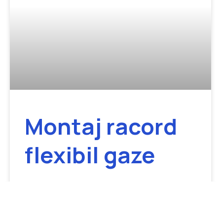
Montaj racord
flexibil gaze
Fie că aveți nevoie de montajul unui racord flexibil
gaze pentru un aragaz, un cuptor sau o plită, suntem
pregătiți să vă oferim servicii de cea mai bună calitate.