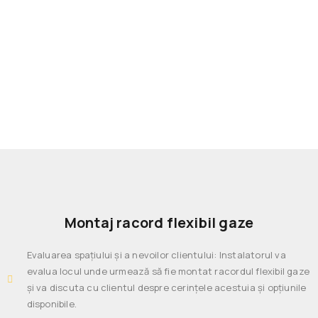
Apel la 0771 302 745
Montaj racord flexibil gaze
Evaluarea spațiului și a nevoilor clientului: Instalatorul va
evalua locul unde urmează să fie montat racordul flexibil gaze
și va discuta cu clientul despre cerințele acestuia și opțiunile
disponibile.