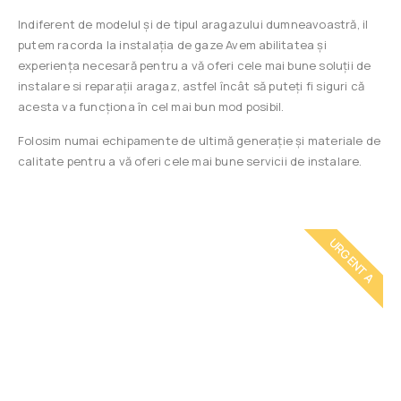
Indiferent de modelul și de tipul aragazului dumneavoastră, il
putem racorda la instalația de gaze Avem abilitatea și
experiența necesară pentru a vă oferi cele mai bune soluții de
instalare si reparații aragaz, astfel încât să puteți fi siguri că
acesta va funcționa în cel mai bun mod posibil.
Folosim numai echipamente de ultimă generație și materiale de
calitate pentru a vă oferi cele mai bune servicii de instalare.
URGENTA
Cheamă un
instalator
Intervenim rapid! Instalator autorizat ANRE.
Garanție și factură pentru toate lucrarile efectuate.