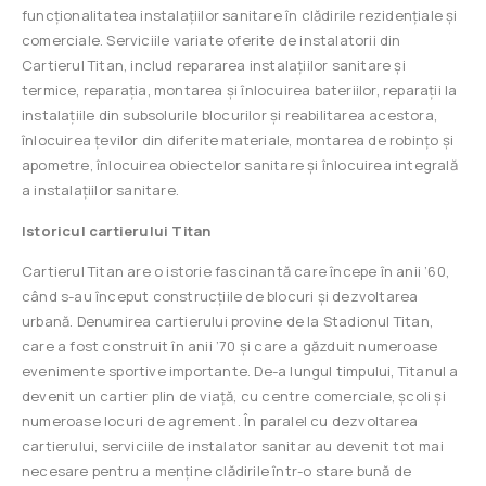
funcționalitatea instalațiilor sanitare în clădirile rezidențiale și
comerciale. Serviciile variate oferite de instalatorii din
Cartierul Titan, includ repararea instalațiilor sanitare și
termice, reparația, montarea și înlocuirea bateriilor, reparații la
instalațiile din subsolurile blocurilor și reabilitarea acestora,
înlocuirea țevilor din diferite materiale, montarea de robințo și
apometre, înlocuirea obiectelor sanitare și înlocuirea integrală
a instalațiilor sanitare.
Istoricul cartierului Titan
Cartierul Titan are o istorie fascinantă care începe în anii ’60,
când s-au început construcțiile de blocuri și dezvoltarea
urbană. Denumirea cartierului provine de la Stadionul Titan,
care a fost construit în anii ’70 și care a găzduit numeroase
evenimente sportive importante. De-a lungul timpului, Titanul a
devenit un cartier plin de viață, cu centre comerciale, școli și
numeroase locuri de agrement. În paralel cu dezvoltarea
cartierului, serviciile de instalator sanitar au devenit tot mai
necesare pentru a menține clădirile într-o stare bună de