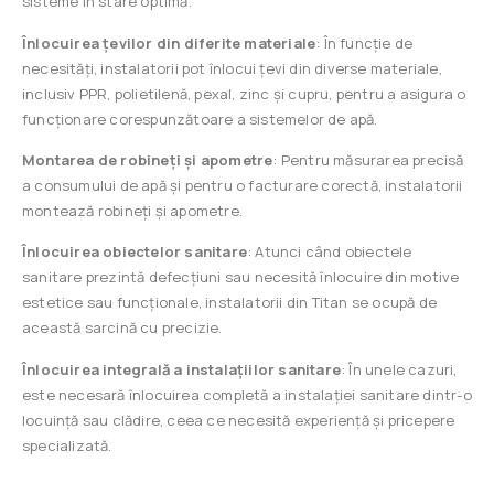
sisteme în stare optimă.
Înlocuirea țevilor din diferite materiale
: În funcție de
necesități, instalatorii pot înlocui țevi din diverse materiale,
inclusiv PPR, polietilenă, pexal, zinc și cupru, pentru a asigura o
funcționare corespunzătoare a sistemelor de apă.
Montarea de robineți și apometre
: Pentru măsurarea precisă
a consumului de apă și pentru o facturare corectă, instalatorii
montează robineți și apometre.
Înlocuirea obiectelor sanitare
: Atunci când obiectele
sanitare prezintă defecțiuni sau necesită înlocuire din motive
estetice sau funcționale, instalatorii din Titan se ocupă de
această sarcină cu precizie.
Înlocuirea integrală a instalațiilor sanitare
: În unele cazuri,
este necesară înlocuirea completă a instalației sanitare dintr-o
locuință sau clădire, ceea ce necesită experiență și pricepere
specializată.