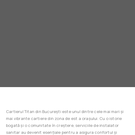
Cartierul Titan din București este unul dintre cele mai mari și
mai vibrante cartiere din zona de est a orașului. Cu o istorie
bogată și o comunitate în creștere, serviciile de instalator
sanitar au devenit esențiale pentru a asigura confortul și