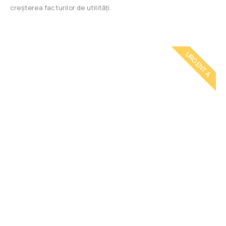
creșterea facturilor de utilități.
URGENTA
Cheamă un
instalator
Intervenim rapid! Instalator autorizat ANRE.
Garanție și factură pentru toate lucrarile efectuate.
Apel la 0771 302 745