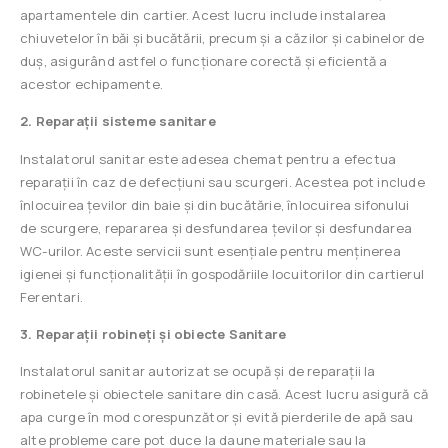
apartamentele din cartier. Acest lucru include instalarea
chiuvetelor în băi și bucătării, precum și a căzilor și cabinelor de
duș, asigurând astfel o funcționare corectă și eficientă a
acestor echipamente.
2. Reparații sisteme sanitare
Instalatorul sanitar este adesea chemat pentru a efectua
reparații în caz de defecțiuni sau scurgeri. Acestea pot include
înlocuirea țevilor din baie și din bucătărie, înlocuirea sifonului
de scurgere, repararea și desfundarea țevilor și desfundarea
WC-urilor. Aceste servicii sunt esențiale pentru menținerea
igienei și funcționalității în gospodăriile locuitorilor din cartierul
Ferentari.
3. Reparații robineți și obiecte Sanitare
Instalatorul sanitar autorizat se ocupă și de reparații la
robinetele și obiectele sanitare din casă. Acest lucru asigură că
apa curge în mod corespunzător și evită pierderile de apă sau
alte probleme care pot duce la daune materiale sau la