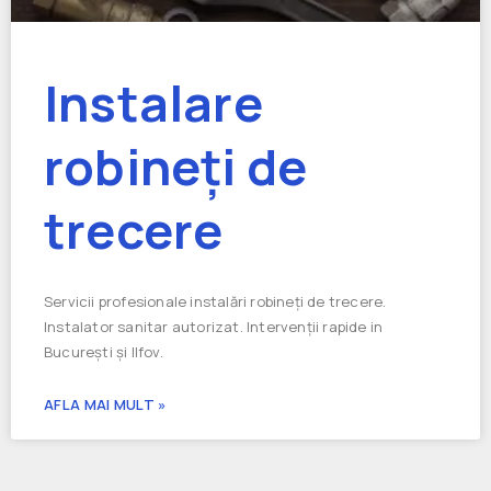
Instalare
robineți de
trecere
Servicii profesionale instalări robineți de trecere.
Instalator sanitar autorizat. Intervenții rapide in
București și Ilfov.
AFLA MAI MULT »