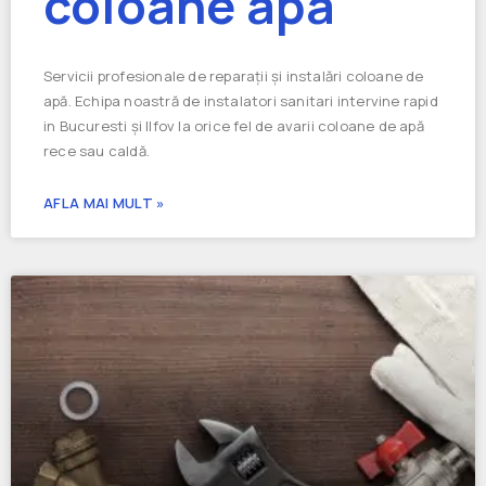
coloane apa
Servicii profesionale de reparații și instalări coloane de
apă. Echipa noastră de instalatori sanitari intervine rapid
in Bucuresti și Ilfov la orice fel de avarii coloane de apă
rece sau caldă.
AFLA MAI MULT »