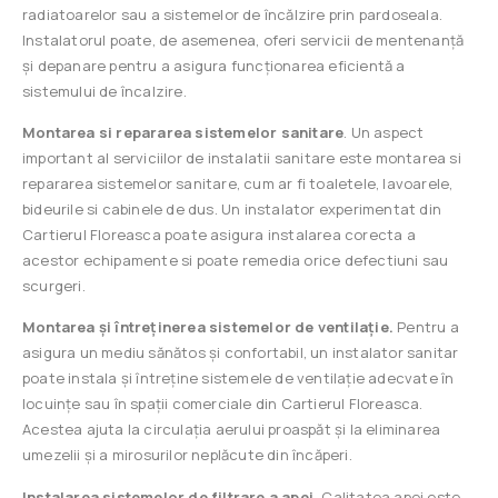
radiatoarelor sau a sistemelor de încălzire prin pardoseala.
Instalatorul poate, de asemenea, oferi servicii de mentenanță
și depanare pentru a asigura funcționarea eficientă a
sistemului de încalzire.
Montarea si repararea sistemelor sanitare
. Un aspect
important al serviciilor de instalatii sanitare este montarea si
repararea sistemelor sanitare, cum ar fi toaletele, lavoarele,
bideurile si cabinele de dus. Un instalator experimentat din
Cartierul Floreasca poate asigura instalarea corecta a
acestor echipamente si poate remedia orice defectiuni sau
scurgeri.
Montarea și întreținerea sistemelor de ventilație.
Pentru a
asigura un mediu sănătos și confortabil, un instalator sanitar
poate instala și întreține sistemele de ventilație adecvate în
locuințe sau în spații comerciale din Cartierul Floreasca.
Acestea ajuta la circulația aerului proaspăt și la eliminarea
umezelii și a mirosurilor neplăcute din încăperi.
Instalarea sistemelor de filtrare a apei.
Calitatea apei este