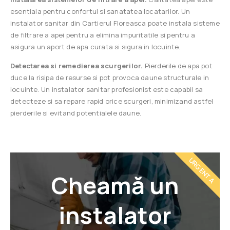
esentiala pentru confortul si sanatatea locatarilor. Un
instalator sanitar din Cartierul Floreasca poate instala sisteme
de filtrare a apei pentru a elimina impuritatile si pentru a
asigura un aport de apa curata si sigura in locuinte.
Detectarea si remedierea scurgerilor.
Pierderile de apa pot
duce la risipa de resurse si pot provoca daune structurale in
locuinte. Un instalator sanitar profesionist este capabil sa
detecteze si sa repare rapid orice scurgeri, minimizand astfel
pierderile si evitand potentialele daune.
URGENTA
Cheamă un
instalator