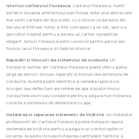
Istoricul cartierului Floreasca.
Cartierul Floreasca, numit
astfel in onoarea arhitectului Ioan Florea, este unul dintre cele
mai vechi cartiere din Bucuresti, cu o istorie ce dateaza din
secolul al XVIII-lea. Initial, a fost conceput ca un sat, apoi s-a
dezvoltat treptat pentru a deveni un cartier rezidential
elegant. Astazi, Floreasca este cunoscut pentru parcul sau
frumos, lacul Floreasca si cladirile istorice.
Reparatii si inlocuiri ale sistemului de conducte.
Un
instalator sanitar din Cartierul Floreasca poate oferi o gama
larga de servicii, inclusiv reparatii si inlocuiri ale sistemului de
conducte. Acesta poate identifica si remedia rapid orice
scurgeri sau defectiuni ale retelei de apa si poate inlocui
conductele vechi sau corodate pentru a asigura functionarea
corecta a sistemului de alimentare cu apa.
Instalarea si repararea sistemelor de încălzire.
Un instalator
profesionist din Cartierul Floreasca poate instala și repara
sistemele de încălzire pentru a asigura un confort optim in
locuințe. Aceasta include instalarea centralelor termice, a